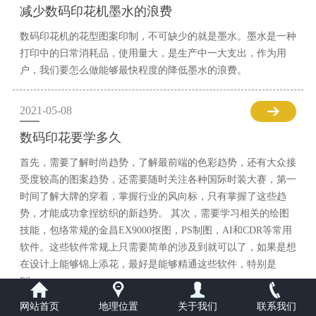
减少数码印花机墨水的浪费
数码印花机的花型图案印制，不可缺少的就是墨水。墨水是一种
打印中的日常消耗品，使用量大，是生产中一大支出，作为用
户，我们要怎么做能够最快程度的降低墨水的浪费。
2021-05-08
数码印花要学多久
首先，需要了解时尚趋势，了解最前端的色彩趋势，还有大众接
受度较高的图案趋势，还需要随时关注各种国际时装大赛，第一
时间了解大牌的穿着，掌握行业的风向标，只有掌握了这些趋
势，才能成功拿捏纺织的新趋势。 其次，需要学习相关的绘图
技能，包络常规的金昌EX9000抠图，PS制图，AI和CDR等常用
软件。这些软件常规上只需要简单的涉及到就可以了，如果是想
在设计上能够锦上添花，最好是能够精通这些软件，特别是
PS。
网站首页
地理位置
关于我们
联系我们