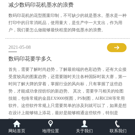
减少数码印花机墨水的浪费
数码印花机的花型图案印制，不可缺少的就是墨水。墨水是一种
打印中的日常消耗品，使用量大，是生产中一大支出，作为用
户，我们要怎么做能够最快程度的降低墨水的浪费。
2021-05-08
数码印花要学多久
首先，需要了解时尚趋势，了解最前端的色彩趋势，还有大众接
受度较高的图案趋势，还需要随时关注各种国际时装大赛，第一
时间了解大牌的穿着，掌握行业的风向标，只有掌握了这些趋
势，才能成功拿捏纺织的新趋势。 其次，需要学习相关的绘图
技能，包络常规的金昌EX9000抠图，PS制图，AI和CDR等常用
软件。这些软件常规上只需要简单的涉及到就可以了，如果是想
在设计上能够锦上添花，最好是能够精通这些软件，特别是
PS。
网站首页
地理位置
关于我们
联系我们