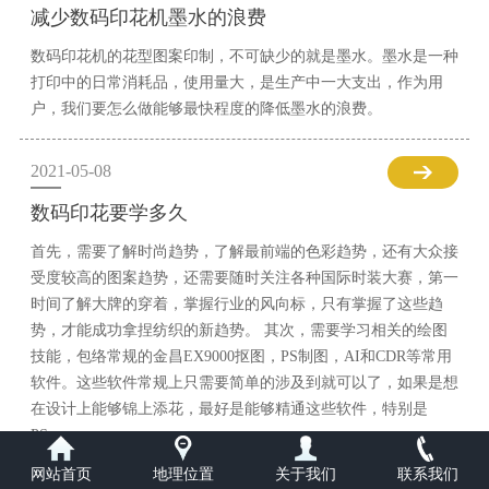
减少数码印花机墨水的浪费
数码印花机的花型图案印制，不可缺少的就是墨水。墨水是一种
打印中的日常消耗品，使用量大，是生产中一大支出，作为用
户，我们要怎么做能够最快程度的降低墨水的浪费。
2021-05-08
数码印花要学多久
首先，需要了解时尚趋势，了解最前端的色彩趋势，还有大众接
受度较高的图案趋势，还需要随时关注各种国际时装大赛，第一
时间了解大牌的穿着，掌握行业的风向标，只有掌握了这些趋
势，才能成功拿捏纺织的新趋势。 其次，需要学习相关的绘图
技能，包络常规的金昌EX9000抠图，PS制图，AI和CDR等常用
软件。这些软件常规上只需要简单的涉及到就可以了，如果是想
在设计上能够锦上添花，最好是能够精通这些软件，特别是
PS。
网站首页
地理位置
关于我们
联系我们