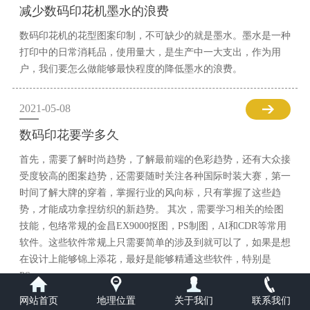
减少数码印花机墨水的浪费
数码印花机的花型图案印制，不可缺少的就是墨水。墨水是一种
打印中的日常消耗品，使用量大，是生产中一大支出，作为用
户，我们要怎么做能够最快程度的降低墨水的浪费。
2021-05-08
数码印花要学多久
首先，需要了解时尚趋势，了解最前端的色彩趋势，还有大众接
受度较高的图案趋势，还需要随时关注各种国际时装大赛，第一
时间了解大牌的穿着，掌握行业的风向标，只有掌握了这些趋
势，才能成功拿捏纺织的新趋势。 其次，需要学习相关的绘图
技能，包络常规的金昌EX9000抠图，PS制图，AI和CDR等常用
软件。这些软件常规上只需要简单的涉及到就可以了，如果是想
在设计上能够锦上添花，最好是能够精通这些软件，特别是
PS。
网站首页
地理位置
关于我们
联系我们